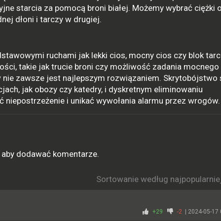
yjne starcia za pomocą broni białej. Możemy wybrać ciężki 
ej dłoni i tarczy w drugiej.
stawowymi ruchami jak lekki cios, mocny cios czy blok tar
ci, takie jak trucie broni czy możliwość zadania mocnego
 nie zawsze jest najlepszym rozwiązaniem. Skrytobójstwo
cjach, jak obozy czy katedry, i dyskretnym eliminowaniu
ać niepostrzeżenie i unikać wywołania alarmu przez wrogów.
ę, aby dodawać komentarze.
Sortowanie według najpopularnie
+29
-2
| 2024-05-17 