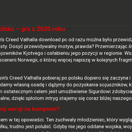
olsku – gra z 2020 roku
n’s Creed Valhalla download pc od razu można było przewidz
ty. Dosyć przewidywalny motyw, prawda? Przemierzając św
jowników Kjotvego i osłabieniu jego pozycji w regionie. W
cenerii Norwegii, o której więcej napiszę w kolejnych frag
n’s Creed Valhalla pobieraj po polsku dopiero się zaczyna i
kładamy własną osadę i dążymy do pozyskania sojuszników, k
ostatecznym celem jest umożliwienie Sigurdowi zdobycia
e, dzięki splotom intryg stajemy się coraz bliżej naszego 
nej wersji na komputer?
iem w tej opowieści. Ten zuchwały młodzieniec, który wyglą
łku, trudno jest polubić. Gdyby nie jego oddane wojska, woj