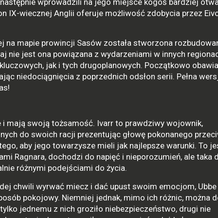
A następnie wprowadzili na jego miejsce kogoś bardziej otw
 IX-wiecznej Anglii oferuje możliwość zdobycia przez Eivo
ej na mapie prowincji Sasów została stworzona rozbudowa
zaj nie jest ona powiązana z wydarzeniami w innych regiona
 kluczowych, jak i tych drugoplanowych. Początkowo obawia
ąc niedociągnięcia z poprzednich odsłon serii. Pełna wers
as!
te i mają swoją tożsamość. Ivarr to prawdziwy wojownik,
innych do swoich racji prezentując głowę pokonanego przeci
 tego, aby jego towarzysze mieli jak najlepsze warunki. To je
ami Ragnara, dochodzi do napięć i nieporozumień, ale taka
alnie różnymi podejściami do życia.
żdej chwili wyrwać miecz i dać upust swoim emocjom, Ubbe 
 sposób pokojowy. Niemniej jednak, mimo ich różnic, można 
y tylko jednemu z nich groziło niebezpieczeństwo, drugi nie