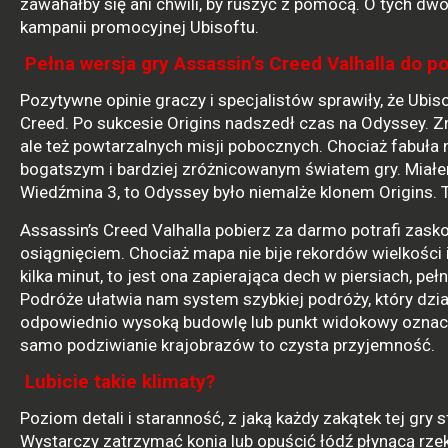
zawahałby się ani chwili, by ruszyć z pomocą. O tych 
kampanii promocyjnej Ubisoftu.
Pełna wersja gry Assassin’s Creed Valhalla do p
Pozytywne opinie graczy i specjalistów sprawiły, że Ubi
Creed. Po sukcesie Origins nadszedł czas na Odyssey. Zn
ale też powtarzalnych misji pobocznych. Chociaż fabuła
bogatszym i bardziej zróżnicowanym światem gry. Miał
Wiedźmina 3, to Odyssey było niemalże klonem Origins. T
Assassin’s Creed Valhalla pobierz za darmo potrafi zasko
osiągnięciem. Chociaż mapa nie bije rekordów wielkości
kilka minut, to jest ona zapierająca dech w piersiach, peł
Podróże ułatwia nam system szybkiej podróży, który dzi
odpowiednio wysoką budowlę lub punkt widokowy oznacz
samo podziwianie krajobrazów to czysta przyjemność.
Lubicie takie klimaty?
Poziom detali i staranność, z jaką każdy zakątek tej gry 
Wystarczy zatrzymać konia lub opuścić łódź płynącą rzeką