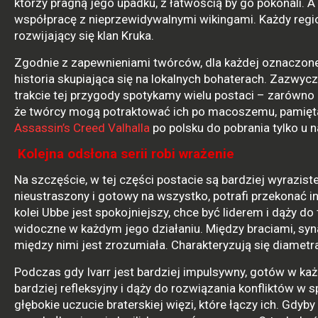
którzy pragną jego upadku, z łatwością by go pokonali. 
współpracę z nieprzewidywalnymi wikingami. Każdy region
rozwijający się klan Kruka.
Zgodnie z zapewnieniami twórców, dla każdej oznaczon
historia skupiająca się na lokalnych bohaterach. Zazwyc
trakcie tej przygody spotykamy wielu postaci – zarówno
że twórcy mogą potraktować ich po macoszemu, pamiętaj
Assassin’s Creed Valhalla
po polsku do pobrania tylko u n
Kolejna odsłona serii robi wrażenie
Na szczęście, w tej części postacie są bardziej wyrazis
nieustraszony i gotowy na wszystko, potrafi przekonać 
kolei Ubbe jest spokojniejszy, chce być liderem i dąży do
widoczne w każdym jego działaniu. Między braciami, syn
między nimi jest zrozumiała. Charakteryzują się diametr
Podczas gdy Ivarr jest bardziej impulsywny, gotów w ka
bardziej refleksyjny i dąży do rozwiązania konfliktów w
głębokie uczucie braterskiej więzi, które łączy ich. Gdyb