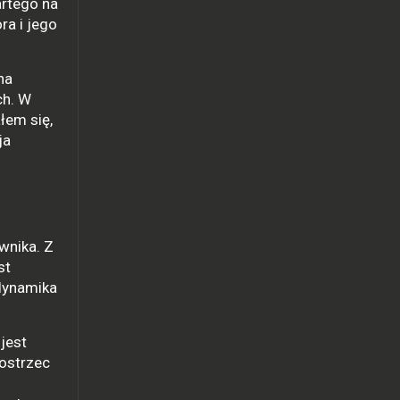
artego na
ra i jego
na
ch. W
łem się,
ja
wnika. Z
st
 dynamika
jest
dostrzec