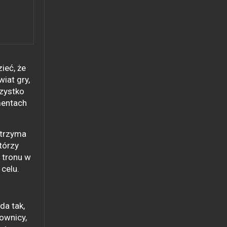
ieć, że
iat gry,
szystko
mentach
 trzyma
tórzy
 tronu w
celu.
da tak,
ownicy,