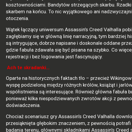
kosztownościami. Bandytów strzegących skarbu. Rzadki 
skarbem na końcu. To nic wyjątkowego ani nadzwyczajnie
otoczenia.
Wątek łączący uniwersum Assassin’s Creed Valhalla pobie
zagłębiamy się w główną linię narracyjną, tym bardziej h
są intrygujące, dobrze napisane i doskonale oddane prz
gdzie fabuła zdawała się być pisana na szybko. Co więcej
rejestracji i bez logowania jest fascynujący.
Ach te skradanki…
Oparte na historycznych faktach tło – przecież Wikingow
wyspę podzieloną między różnych królów, książąt i jarlów.
współistnienia są interesujące. Również główna fabuła b
ponieważ kilka niespodziewanych zwrotów akcji z pewno
doświadczenia.
Chociaż scenariusz gry Assassin’s Creed Valhalla downlo
przesiąknięta głębokim znaczeniem, z pewnością potrafi
badania terenu, głównymi składnikami Assassin’s Creed s