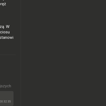
oręż
czą. W
 ciosu
 stanowi
jszych
00:32:35