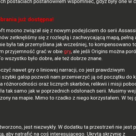
dwóch postaciach postanowiłem wspomnieć, gdyż były one w 
obrania już dostępna!
soft mocno związał się z nowym podejściem do serii Assassi
ów zetknęliśmy się z rozległą i zachwycającą mapą, pełną a
 nie była tak przemyślana jak wcześniej, to kompensowano t
em przyjemność grać w obie
gry
, ale jeśli Origins można po
o wszystko było dobre, ale też dobrze znane.
czyć nawet gry o liniowej narracji, co jest prawdziwym
 i szybki galop pozwoli nam przemierzyć ją od początku do 
na różnorodności oraz licznych skarbów, relikwii i misji pob
ała tak samo jak w poprzednich odsłonach serii. Musimy wej
ony na mapie. Mimo to rzadko z niego korzystałem. W tej 
stworzono, jest niezwykły. W dodatku ta przestrzeń nie jest p
, aby natrafić na coś interesującego. Ukrytą skrzynię z