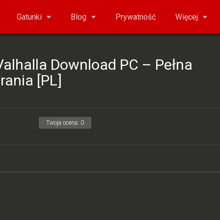
Gatunki
Blog
Prywatność
Więcej
Valhalla Download PC – Pełna
rania [PL]
Twoja ocena:
0