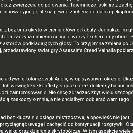
okaz zwierzęcia do polowania. Tajemnicze jaskinie z zach
 innowacyjnego, ale na pewno zachęca do dalszej eksplora
rz bez sms ukryto w cieniu głównej fabuły. Jednakże, im gł
istoria zaczyna nabierać sensu i tworzyć koherentny obraz. 
ez aktorów podkładających głosy. To przyjemna zmiana po O
, przedstawiony świat gry Assassin’s Creed Valhalla pobier
ie aktywnie kolonizowali Anglię w opisywanym okresie. Uka
 Ich wewnętrzne konflikty, sojusze oraz delikatny balans ic
udzi zainteresowanie. Nie chcę zdradzać zbyt wielu szczeg
ścią zaskoczyło mnie, a nie chciałbym odbierać wam tego
ad bez klucza nie osiąga mistrzostwa, a opowieść nie jest
 przyciągnąć uwagę i zachęcić do kontynuacji rozgrywki. Op
ą walka oraz działania skrytobójcze. W tym aspekcie wiele s