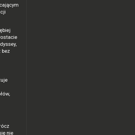
ęcającym
cji
ębiej
Postacie
dyssey,
z bez
zuje
h
ółów,
rócz
ię nie