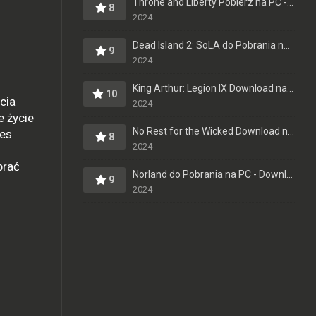
Throne and Liberty Pobierz na PC - Download Pełna Wersja po Polsku
8
2024
Dead Island 2: SoLA do Pobrania na PC - Download Pełna Wersja [PL]
9
2024
King Arthur: Legion IX Download na Komputer - Pełna Wersja - Do Pobrania po Polsku
10
cia
2024
e życie
No Rest for the Wicked Download na PC - Skąd Pobrać Pełną Wersję?
ces
8
2024
brać
Norland do Pobrania na PC - Download Pełna Wersja [PL]
9
2024