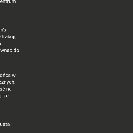
centrum
n’s
trakcji,
o
równać do
końca w
ocznych.
ść na
grze
usta.