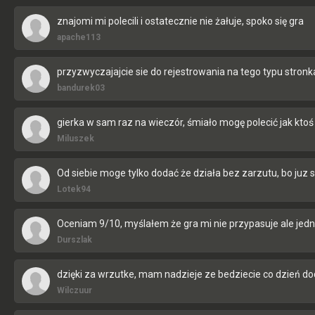
znajomi mi polecili i ostatecznie nie żałuje, spoko się gra
apache113
przyzwyczajajcie sie do rejestrowania na tego typu stronk
bandurek03
gierka w sam raz na wieczór, śmiało mogę polecić jak ktoś 
Miluszek
Od siebie moge tylko dodać że działa bez zarzutu, bo juz
Lotek94
Oceniam 9/10, myślałem że gra mi nie przypasuje ale jedn
Durszlak
dzięki za wrzutke, mam nadzieje ze bedziecie co dzień do
Wilczuur