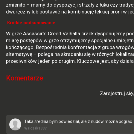
zmieniło – mamy do dyspozycji strzały z łuku czy tradyc
dwuręczny lub postawić na kombinację lekkiej broni w jedn
Krótkie podsumowanie
W grze Assassin’s Creed Valhalla crack dysponujemy pod
miarę postępów w grze otrzymujemy specjalne umiejętnoś
kończącego. Bezpośrednia konfrontacja z grupą wrogów
alternatywę – polega na skradaniu się w różnych lokaliza
przeciwników jeden po drugim. Kluczowe jest, aby dział
Komentarze
Zarejestruj si
Taka średnia bym powiedział, ale z nudów można pograc
Walczak1337