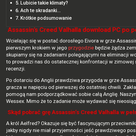
Lubicie takie klimaty?
Ach te skradanki…
Krótkie podsumowanie
Assassin’s Creed Valhalla download PC po p
Wcielając się w postać dorosłego Eivora w grze Assassi
pierwszym krokiem w jego
przygodzie
będzie żądza zems
skupiamy się na zadaniami polegającymi na eliminacji wo
to prowadzi nas do ostatecznej konfrontacji w zimowej s
recenzji.
Po dotarciu do Anglii prawdziwa przygoda w grze Assassi
gracza w napięciu od pierwszej do ostatniej chwili. Za
pomogą nam podporządkować sobie całą Anglię. Naszym 
Wessex. Mimo że to zadanie może wydawać się nieosiągaln
Skąd pobrać grę Assassin’s Creed Valhalla w peł
A król Aelfred? Okazuje się być fascynującym przeciwnik
jakby nigdy nie miał przyjemności jeść prawdziwego posi