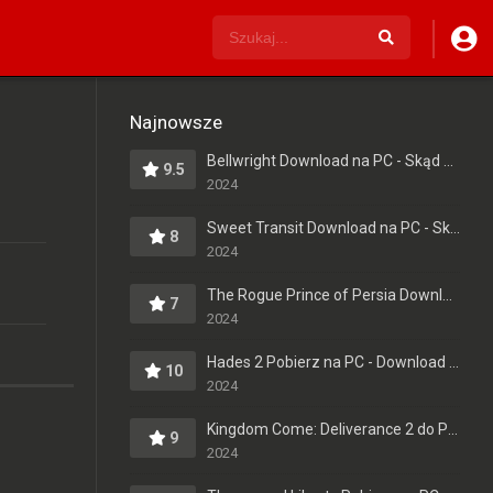
Najnowsze
Bellwright Download na PC - Skąd Pobrać Pełną Wersję?
9.5
2024
Sweet Transit Download na PC - Skąd Pobrać Pełną Wersję?
8
2024
The Rogue Prince of Persia Download na Komputer - Pełna Wersja - Do Pobrania po Polsku
7
2024
Hades 2 Pobierz na PC - Download Pełna Wersja po Polsku
10
2024
Kingdom Come: Deliverance 2 do Pobrania na PC - Download Pełna Wersja [PL]
9
2024