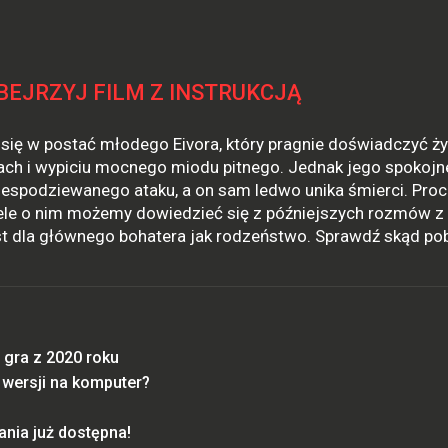
BEJRZYJ FILM Z INSTRUKCJĄ
 się w postać młodego Eivora, który pragnie doświadczyć ży
ach i wypiciu mocnego miodu pitnego. Jednak jego spokojn
niespodziewanego ataku, a on sam ledwo unika śmierci. Pro
wiele o nim możemy dowiedzieć się z późniejszych rozmów z
st dla głównego bohatera jak rodzeństwo. Sprawdź skąd po
 gra z 2020 roku
 wersji na komputer?
ania już dostępna!