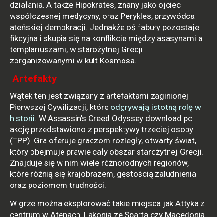
działania. A także Hipokrates, znany jako ojciec
współczesnej medycyny, oraz Perykles, przywódca
ateńskiej demokracji. Jednakże oś fabuły pozostaje
fikcyjna i skupia się na konflikcie między asasynami a
templariuszami, w starożytnej Grecji
zorganizowanymi w kult Kosmosa.
Artefakty
Wątek ten jest związany z artefaktami zaginionej
Pierwszej Cywilizacji, które
odgrywają istotną rolę w
historii
. W Assassin’s Creed Odyssey download pc
akcję przedstawiono z perspektywy trzeciej osoby
(TPP). Gra oferuje graczom rozległy, otwarty świat,
który obejmuje prawie cały obszar starożytnej Grecji.
Znajduje się w nim wiele różnorodnych regionów,
które różnią się krajobrazem, gęstością zaludnienia
oraz poziomem trudności.
W grze można eksplorować takie miejsca jak Attyka z
centrum w Atenach, Lakonia ze Spartą czy Macedonia.