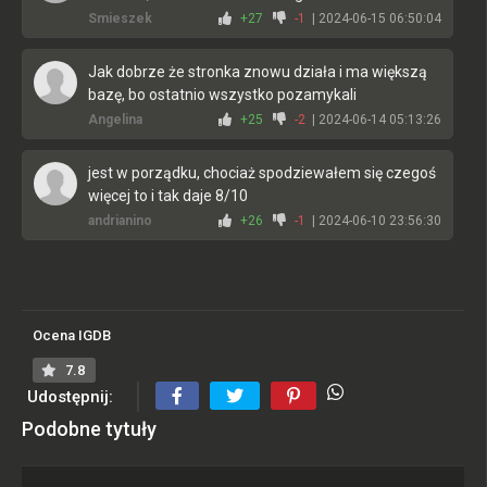
Smieszek
+27
-1
| 2024-06-15 06:50:04
Jak dobrze że stronka znowu działa i ma większą
bazę, bo ostatnio wszystko pozamykali
Angelina
+25
-2
| 2024-06-14 05:13:26
jest w porządku, chociaż spodziewałem się czegoś
więcej to i tak daje 8/10
andrianino
+26
-1
| 2024-06-10 23:56:30
Świetna! Nie będę sie rozpisywał o wszystkich
zaletach, naprawde polecam zagrac!
Rastafar
+25
-1
| 2024-06-12 13:30:35
Ocena IGDB
7.8
Oceniam 9/10, myślałem że gra mi nie przypasuje
Udostępnij:
ale jednak jest ok
Durszlak
+23
-3
| 2024-06-10 22:01:56
Podobne tytuły
Polecam gre, nie przepadam za takimi klimatami,