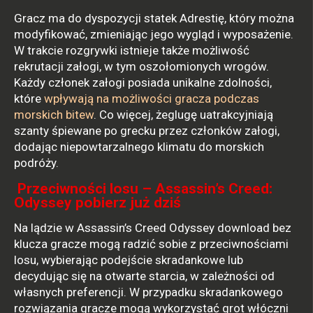
Gracz ma do dyspozycji statek Adrestię, który można
modyfikować, zmieniając jego wygląd i wyposażenie.
W trakcie rozgrywki istnieje także możliwość
rekrutacji załogi, w tym oszołomionych wrogów.
Każdy członek załogi posiada unikalne zdolności,
które
wpływają na możliwości gracza podczas
morskich bitew
. Co więcej, żeglugę uatrakcyjniają
szanty śpiewane po grecku przez członków załogi,
dodając niepowtarzalnego klimatu do morskich
podróży.
Przeciwności losu – Assassin’s Creed:
Odyssey pobierz już dziś
Na lądzie w Assassin’s Creed Odyssey download bez
klucza gracze mogą radzić sobie z przeciwnościami
losu, wybierając podejście skradankowe lub
decydując się na otwarte starcia, w zależności od
własnych preferencji. W przypadku skradankowego
rozwiązania gracze mogą wykorzystać grot włóczni