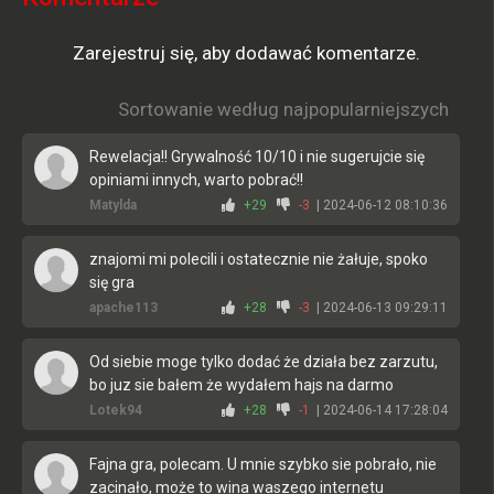
Zarejestruj się, aby dodawać komentarze.
Sortowanie według najpopularniejszych
Rewelacja!! Grywalność 10/10 i nie sugerujcie się
opiniami innych, warto pobrać!!
Matylda
+29
-3
| 2024-06-12 08:10:36
znajomi mi polecili i ostatecznie nie żałuje, spoko
się gra
apache113
+28
-3
| 2024-06-13 09:29:11
Od siebie moge tylko dodać że działa bez zarzutu,
bo juz sie bałem że wydałem hajs na darmo
Lotek94
+28
-1
| 2024-06-14 17:28:04
Fajna gra, polecam. U mnie szybko sie pobrało, nie
zacinało, może to wina waszego internetu