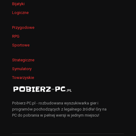
Bijatyki
gierka w sam raz na wieczór, śmiało mogę polecić
Logiczne
jak ktoś jeszcze nie grał
Miluszek
+9
-2
| 2024-06-09 21:58:00
Przygodowe
dzięki za wrzutke, mam nadzieje ze bedziecie co
RPG
dzień dodawac nowosci jak na starej stronie
Sportowe
Wilczuur
+9
-2
| 2024-06-15 01:43:50
Strategiczne
dobre ta gierka? polecacie nawet jak ktoś nie lubi
Symulatory
takich klimatów?
Enomodre
+8
-2
| 2024-06-16 04:42:41
Towarzyskie
Fajnie że strona działa, bo ostatnio pozamykali
wiekszosc serwisów z grami. Tragedia..
Pobierz-PC.pl - rozbudowana wyszukiwarka gier i
kosodrzew0
+9
-1
| 2024-06-16 05:32:02
programów pochodzących z legalnego źródła! Gry na
PC do pobrania w pełnej wersji w jednym miejscu!
najlepsza strona z grami do pobrania na pc!!!
kocham was!
Mateos
+7
-1
| 2024-06-10 00:35:03