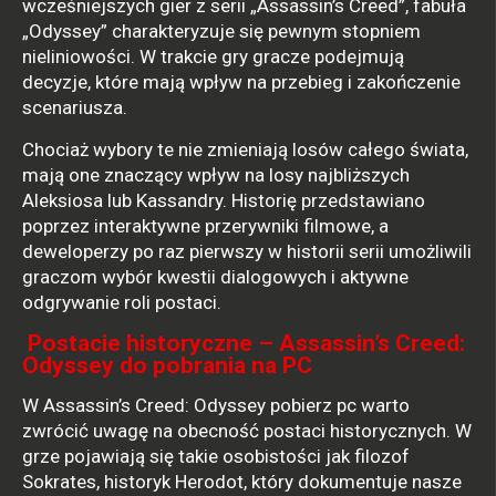
wcześniejszych gier z serii „Assassin’s Creed”, fabuła
„Odyssey” charakteryzuje się pewnym stopniem
nieliniowości. W trakcie gry gracze podejmują
decyzje, które mają wpływ na przebieg i zakończenie
scenariusza.
Chociaż wybory te nie zmieniają losów całego świata,
mają one znaczący wpływ na losy najbliższych
Aleksiosa lub Kassandry. Historię przedstawiano
poprzez interaktywne przerywniki filmowe, a
deweloperzy po raz pierwszy w historii serii umożliwili
graczom wybór kwestii dialogowych i aktywne
odgrywanie roli postaci.
Postacie historyczne – Assassin’s Creed:
Odyssey do pobrania na PC
W Assassin’s Creed: Odyssey pobierz pc warto
zwrócić uwagę na obecność postaci historycznych. W
grze pojawiają się takie osobistości jak filozof
Sokrates, historyk Herodot, który dokumentuje nasze