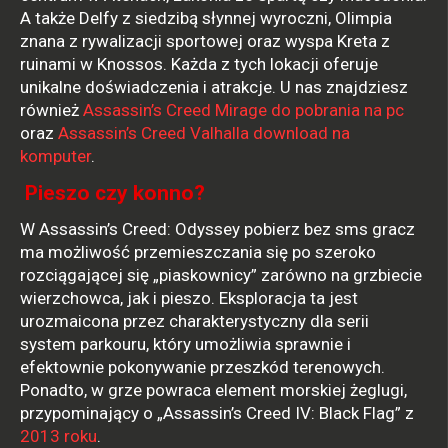
A także Delfy z siedzibą słynnej wyroczni, Olimpia
znana z rywalizacji sportowej oraz wyspa Kreta z
ruinami w Knossos. Każda z tych lokacji oferuje
unikalne doświadczenia i atrakcje. U nas znajdziesz
również
Assassin’s Creed Mirage do pobrania na pc
oraz
Assassin’s Creed Valhalla download na
komputer
.
Pieszo czy konno?
W Assassin’s Creed: Odyssey pobierz bez sms gracz
ma możliwość przemieszczania się po szeroko
rozciągającej się „piaskownicy” zarówno na grzbiecie
wierzchowca, jak i pieszo. Eksploracja ta jest
urozmaicona przez charakterystyczny dla serii
system parkouru, który umożliwia sprawnie i
efektownie pokonywanie przeszkód terenowych.
Ponadto, w grze powraca element morskiej żeglugi,
przypominający o „Assassin’s Creed IV: Black Flag” z
2013 roku
.