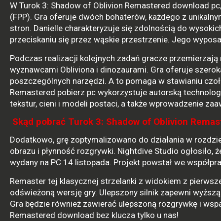
W Turok 3: Shadow of Oblivion Remastered download pc,
(FPP). Gra oferuje dwóch bohaterów, każdego z unikaln
stron. Danielle charakteryzuje się zdolnością do wysoki
przeciskaniu się przez wąskie przestrzenie. Jego wyposa
Podczas realizacji kolejnych zadań gracze przemierzają 
wyznawcami Obliviona i dinozaurami. Gra oferuje szerok
poszczególnych narzędzi. A to pomaga w stawianiu czo
Remastered pobierz pc wykorzystuje autorską technologi
tekstur, cieni i modeli postaci, a także wprowadzenie z
Skąd pobrać Turok 3: Shadow of Oblivion Remas
Dodatkowo, grę zoptymalizowano do działania w rozdzie
obrazu i płynność rozgrywki. Nightdive Studio ogłosiło,
wydany na PC 14 listopada. Projekt powstał we współpra
Remaster tej klasycznej strzelanki z widokiem z pierwsz
odświeżoną wersję gry. Ulepszony silnik zapewni wyższą 
Gra będzie również zawierać ulepszoną rozgrywkę i wspa
Remastered download bez klucza tylko u nas!