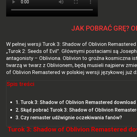
JAK POBRAĆ GRĘ? O
W pełnej wersji Turok 3: Shadow of Oblivion Remastered
„Turok 2: Seeds of Evil”. Głównymi postaciami są Joseph
antagonisty – Obliviona. Oblivion to groźna kosmiczna ist
twarzą w twarz z Oblivionem, będą musieli najpierw zm
of Oblivion Remastered w polskiej wersji językowej już dz
Spis treści
Turok 3: Shadow of Oblivion Remastered download 
Skąd pobrać Turok 3: Shadow of Oblivion Remaster
Czy remaster udźwignie oczekiwania fanów?
Turok 3: Shadow of Oblivion Remastered do