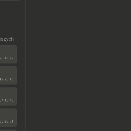
jszych
20:45:29
19:20:13
04:18:43
06:26:51