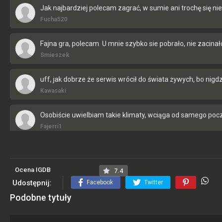
Jak najbardziej polecam zagrać, w sumie ani trochę się ni
Fucha520
Fajna gra, polecam. U mnie szybko sie pobrało, nie zacina
Smieszek
uff, jak dobrze że serwis wrócił do świata żywych, bo nigdz
Kawasaki
Osobiście uwielbiam takie klimaty, wciąga od samego poc
Fajerri1
najlepsza strona z grami do pobrania na pc!!! kocham was!
Mateos
Ocena IGDB
7.4
Udostępnij:
Facebook
Twitter
Już nie narzekajcie tak na rejestracje, w dzisiejszych czas
Podobne tytuły
Marcel09