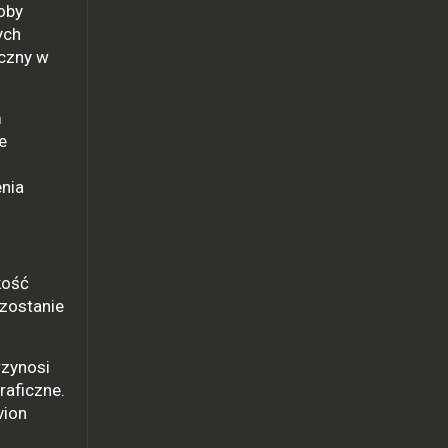
oby
ych
ęczny w
m
e
enia
kość
 zostanie
rzynosi
raficzne.
vion