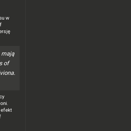
esu w
f
ersję
e mają
s of
viona.
cy
oni.
 efekt
f