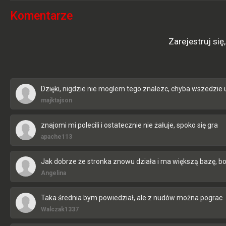
Komentarze
Zarejestruj si
Dzięki, nigdzie nie moglem tego znalezc, chyba wszedzie
majktajson
znajomi mi polecili i ostatecznie nie żałuje, spoko się gra
apache113
Jak dobrze że stronka znowu działa i ma większą bazę, b
Angelina
Taka średnia bym powiedział, ale z nudów można pograc
Walczak1337