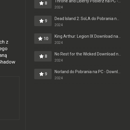
Throne and Liberty Pobierz na PC - Download Pełna Wersja po Polsku
8
2024
Dead Island 2: SoLA do Pobrania na PC - Download Pełna Wersja [PL]
9
2024
King Arthur: Legion IX Download na Komputer - Pełna Wersja - Do Pobrania po Polsku
10
ch z
2024
nego
No Rest for the Wicked Download na PC - Skąd Pobrać Pełną Wersję?
taną
8
2024
 Shadow
Norland do Pobrania na PC - Download Pełna Wersja [PL]
9
2024