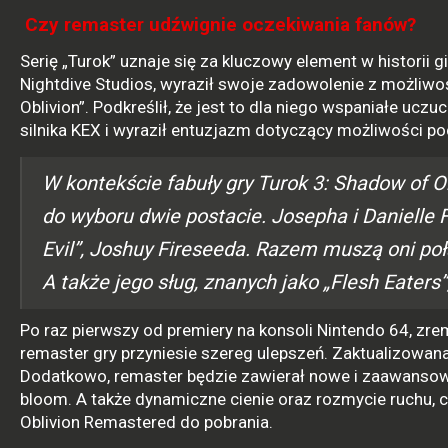
Czy remaster udźwignie oczekiwania fanów?
Serię „Turok” uznaje się za kluczowy element w historii 
Nightdive Studios, wyraził swoje zadowolenie z możliwo
Oblivion”. Podkreślił, że jest to dla niego wspaniałe ucz
silnika KEX i wyraził entuzjazm dotyczący możliwości po
W kontekście fabuły gry Turok 3: Shadow of O
do wyboru dwie postacie. Josepha i Danielle F
Evil”, Joshuy Fireseeda. Razem muszą oni poł
A także jego sług, znanych jako „Flesh Eaters”
Po raz pierwszy od premiery na konsoli Nintendo 64, zr
remaster gry przyniesie szereg ulepszeń. Zaktualizowana
Dodatkowo, remaster będzie zawierał nowe i zaawansowan
bloom. A także dynamiczne cienie oraz rozmycie ruchu, 
Oblivion Remastered do pobrania.