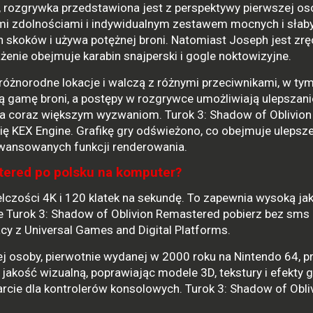
 rozgrywka przedstawiona jest z perspektywy pierwszej os
ymi zdolnościami i indywidualnym zestawem mocnych i słab
ch skoków i używa potężnej broni. Natomiast Joseph jest zr
żenie obejmuje karabin snajperski i gogle noktowizyjne.
różnorodne lokacje i walczą z różnymi przeciwnikami, w ty
ą gamę broni, a postępy w rozgrywce umożliwiają ulepszani
ła coraz większym wyzwaniom. Turok 3: Shadow of Oblivion
ę KEX Engine. Grafikę gry odświeżono, co obejmuje ulepsz
aawansowanych funkcji renderowania.
tered po polsku na komputer?
lczości 4K i 120 klatek na sekundę. To zapewnia wysoką ja
 że Turok 3: Shadow of Oblivion Remastered pobierz bez sms
cy z Universal Games and Digital Platforms.
ej osoby, pierwotnie wydanej w 2000 roku na Nintendo 64, p
jakość wizualną, poprawiając modele 3D, tekstury i efekty g
rcie dla kontrolerów konsolowych. Turok 3: Shadow of Obli