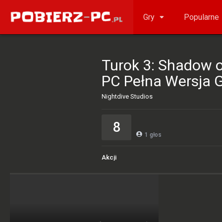
Gry
Popularne
Turok 3: Shadow o
PC Pełna Wersja 
Nightdive Studios
8
1
głos
Akcji