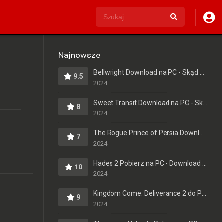
Najnowsze
Bellwright Download na PC - Skąd Pobrać Pełną Wersję?
9.5
2024
Sweet Transit Download na PC - Skąd Pobrać Pełną Wersję?
8
2024
The Rogue Prince of Persia Download na Komputer - Pełna Wersja - Do Pobrania po Polsku
7
2024
Hades 2 Pobierz na PC - Download Pełna Wersja po Polsku
10
2024
Kingdom Come: Deliverance 2 do Pobrania na PC - Download Pełna Wersja [PL]
9
2024