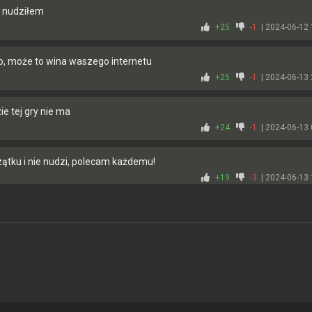
e nudziłem
+25
-1
| 2024-06-12 
ło, może to wina waszego internetu
+25
-1
| 2024-06-13 
ie tej gry nie ma
+24
-1
| 2024-06-13 
zątku i nie nudzi, polecam każdemu!
+19
-3
| 2024-06-13 
+17
-3
| 2024-06-11 
ach jest to standard niestety
+16
-2
| 2024-06-11 