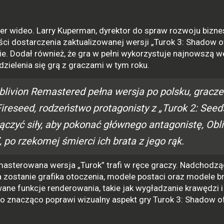
gier wideo. Larry Kuperman, dyrektor do spraw rozwoju bizn
ści dostarczenia zaktualizowanej wersji „Turok 3: Shadow o
ucie. Dodał również, że gra w pełni wykorzystuje najnowszą w
dzielenia się grą z graczami w tym roku.
blivion Remastered pełna wersja po polsku, gracz
ireseed, rodzeństwo protagonisty z „Turok 2: Seed
ączyć siły, aby pokonać głównego antagonistę, Obli
, po rzekomej śmierci ich brata z jego rąk.
emasterowana wersja „Turok” trafi w ręce graczy. Nadchodzą
 zostanie grafika otoczenia, modele postaci oraz modele br
e funkcje renderowania, takie jak wygładzanie krawędzi i
co znacząco poprawi wizualny aspekt gry Turok 3: Shadow o