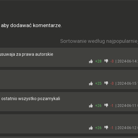
ę, aby dodawać komentarze.
Sortowanie według najpopularnie
 usuwaja za prawa autorskie
+28
-3
| 2024-06-14 
+25
-3
| 2024-06-15 
o ostatnio wszystko pozamykali
+26
-1
| 2024-06-11 
+26
-1
| 2024-06-12 