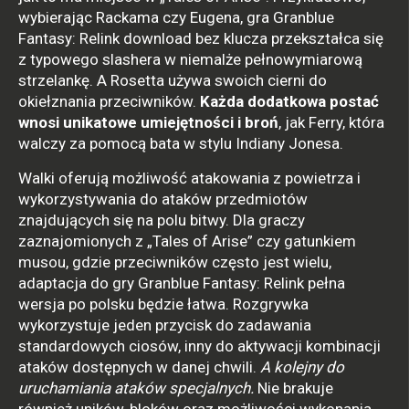
wybierając Rackama czy Eugena, gra Granblue
Fantasy: Relink download bez klucza przekształca się
z typowego slashera w niemalże pełnowymiarową
strzelankę. A Rosetta używa swoich cierni do
okiełznania przeciwników.
Każda dodatkowa postać
wnosi unikatowe umiejętności i broń
, jak Ferry, która
walczy za pomocą bata w stylu Indiany Jonesa.
Walki oferują możliwość atakowania z powietrza i
wykorzystywania do ataków przedmiotów
znajdujących się na polu bitwy. Dla graczy
zaznajomionych z „Tales of Arise” czy gatunkiem
musou, gdzie przeciwników często jest wielu,
adaptacja do gry Granblue Fantasy: Relink pełna
wersja po polsku będzie łatwa. Rozgrywka
wykorzystuje jeden przycisk do zadawania
standardowych ciosów, inny do aktywacji kombinacji
ataków dostępnych w danej chwili.
A kolejny do
uruchamiania ataków specjalnych.
Nie brakuje