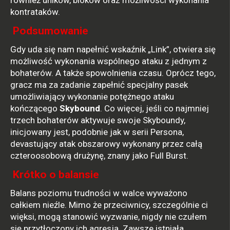
również uników, bloków oraz możliwości wykonania
kontrataków.
Podsumowanie
Gdy uda się nam napełnić wskaźnik „Link”, otwiera się
możliwość wykonania wspólnego ataku z jednym z
bohaterów. A także spowolnienia czasu. Oprócz tego,
gracz ma za zadanie zapełnić specjalny pasek
umożliwiający wykonanie potężnego ataku
kończącego
Skybound
. Co więcej, jeśli co najmniej
trzech bohaterów aktywuje swoje Skyboundy,
inicjowany jest, podobnie jak w serii Persona,
devastujący atak obszarowy wykonany przez całą
czteroosobową drużynę, znany jako Full Burst.
Krótko o balansie
Balans poziomu trudności w walce wyważono
całkiem nieźle. Mimo że przeciwnicy, szczególnie ci
więksi, mogą stanowić wyzwanie, nigdy nie czułem
się przytłoczony ich agresją. Zawsze istniała