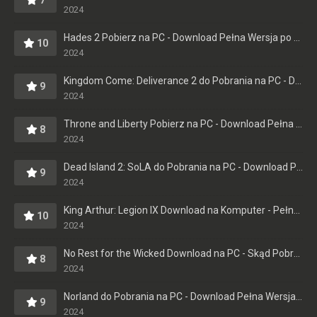
7
się gra
2024
apache113
+16
-3
| 2024-04-17 13:18:00
Hades 2 Pobierz na PC - Download Pełna Wersja po Polsku
10
2024
jest w porządku, chociaż spodziewałem się czegoś
więcej to i tak daje 8/10
Kingdom Come: Deliverance 2 do Pobrania na PC - Download Pełna Wersja [PL]
9
andrianino
+16
-3
| 2024-04-17 19:37:21
2024
Throne and Liberty Pobierz na PC - Download Pełna Wersja po Polsku
Rewelacja!! Grywalność 10/10 i nie sugerujcie się
8
2024
opiniami innych, warto pobrać!!
Matylda
+16
-2
| 2024-04-16 08:00:27
Dead Island 2: SoLA do Pobrania na PC - Download Pełna Wersja [PL]
9
2024
Fajna gra, polecam. U mnie szybko sie pobrało, nie
zacinało, może to wina waszego internetu
King Arthur: Legion IX Download na Komputer - Pełna Wersja - Do Pobrania po Polsku
10
Smieszek
+15
-2
| 2024-04-19 08:49:40
2024
No Rest for the Wicked Download na PC - Skąd Pobrać Pełną Wersję?
a już się bałem, że nigdzie tego nie znajde, a
8
2024
szukałem chyba z godzine…
Bogdanos
+10
-3
| 2024-04-14 01:24:04
Norland do Pobrania na PC - Download Pełna Wersja [PL]
9
2024