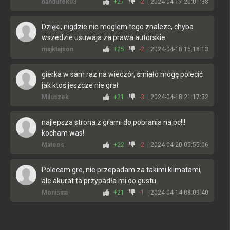
bandurek03
+27
-2
| 2024-04-17 20:01:38
Dzięki, nigdzie nie moglem tego znalezc, chyba
wszedzie usuwaja za prawa autorskie
majktajson
+25
-2
| 2024-04-18 15:18:13
gierka w sam raz na wieczór, śmiało mogę polecić
jak ktoś jeszcze nie grał
Miluszek
+21
-3
| 2024-04-18 21:17:32
najlepsza strona z grami do pobrania na pc!!!
kocham was!
Mateos
+22
-2
| 2024-04-20 05:55:06
Polecam gre, nie przepadam za takimi klimatami,
ale akurat ta przypadła mi do gustu.
Monisiaa
+21
-1
| 2024-04-14 08:09:40
Świetna! Nie będę sie rozpisywał o wszystkich
zaletach, naprawde polecam zagrac!