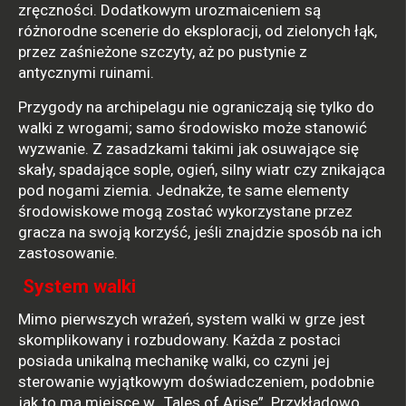
zręczności. Dodatkowym urozmaiceniem są
różnorodne scenerie do eksploracji, od zielonych łąk,
przez zaśnieżone szczyty, aż po pustynie z
antycznymi ruinami.
Przygody na archipelagu nie ograniczają się tylko do
walki z wrogami; samo środowisko może stanowić
wyzwanie. Z zasadzkami takimi jak osuwające się
skały, spadające sople, ogień, silny wiatr czy znikająca
pod nogami ziemia. Jednakże, te same elementy
środowiskowe mogą zostać wykorzystane przez
gracza na swoją korzyść, jeśli znajdzie sposób na ich
zastosowanie.
System walki
Mimo pierwszych wrażeń, system walki w grze jest
skomplikowany i rozbudowany. Każda z postaci
posiada unikalną mechanikę walki, co czyni jej
sterowanie wyjątkowym doświadczeniem, podobnie
jak to ma miejsce w „Tales of Arise”. Przykładowo,