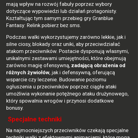
mają wpływ na rozwój fabuły poprzez wybory
dotyczące wypowiedzi lub działań protagonisty.
Kształtując tym samym przebieg gry Granblue
Fantasy: Relink pobierz bez sms.
Podczas walki wykorzystujemy zarówno lekkie, jak i
silne ciosy, blokady oraz uniki, aby przeciwdziałać
atakom przeciwników. Postacie dysponują własnymi,
unikalnymi zestawami umiejętności, które obejmują
zarówno magię ofensywną,
zadającą obrażenia od
różnych żywiołów
, jak i defensywną, oferującą
wsparcie czy leczenie. Budowanie poziomu
ogłuszenia u przeciwników poprzez ciągłe ataki
umożliwia wykonanie potężnego ataku drużynowego,
który spowalnia wrogów i przynosi dodatkowe
bonusy.
Specjalne techniki
Na najmocniejszych przeciwników czekają specjalne
techniki walki z efektownymi animacjami, które mogą