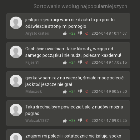
Sortowanie według najpopularniejszych
jeśli po rejestracji wam nie działa to po prostu
odświeżcie stronę, mi pomogło
Arystokrates
+29
-2
| 2024-04-18 10:14:07
Osobiście uwielbiam takie klimaty, wciąga od
samego początku i nie nudzi, polecam każdemu!
Fajerri1
+24
-3
| 2024-04-19 17:02:15
gierka w sam raz na wieczór, śmiało mogę polecić
jak ktoś jeszcze nie grał
Miluszek
+24
-2
| 2024-04-19 00:58:50
Taka średnia bym powiedział, ale z nudów można
pograc
Walczak1337
+23
-3
| 2024-04-17 09:02:25
znajomi mi polecili i ostatecznie nie żałuje, spoko