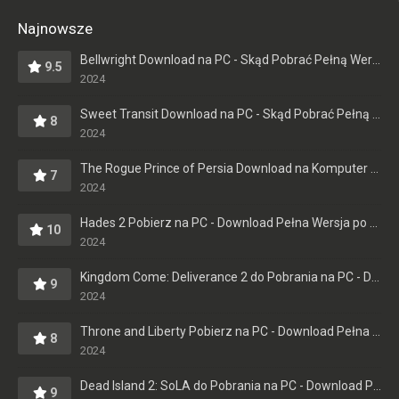
Dzięki, nigdzie nie moglem tego znalezc, chyba
wszedzie usuwaja za prawa autorskie
Najnowsze
majktajson
+13
-3
| 2024-04-18 03:43:24
Bellwright Download na PC - Skąd Pobrać Pełną Wersję?
9.5
2024
Szkoda tylko, że czasy się zmieniły i trzeba się
rejestrować, no ale przynajmniej działa
Sweet Transit Download na PC - Skąd Pobrać Pełną Wersję?
8
Rafaelo6
+15
-1
| 2024-04-20 07:09:45
2024
The Rogue Prince of Persia Download na Komputer - Pełna Wersja - Do Pobrania po Polsku
dobre ta gierka? polecacie nawet jak ktoś nie lubi
7
takich klimatów?
2024
Enomodre
+12
-3
| 2024-04-19 15:32:49
Hades 2 Pobierz na PC - Download Pełna Wersja po Polsku
10
2024
Super że wasz serwis znowu stanął na nogi, bo
nigdzie nie mogłem tego znaleźć
Kingdom Come: Deliverance 2 do Pobrania na PC - Download Pełna Wersja [PL]
9
Oskar98
+14
-1
| 2024-04-17 08:13:45
2024
Throne and Liberty Pobierz na PC - Download Pełna Wersja po Polsku
Jak najbardziej polecam zagrać, w sumie ani trochę
8
2024
się nie nudziłem
Fucha520
+12
-1
| 2024-04-17 23:05:50
Dead Island 2: SoLA do Pobrania na PC - Download Pełna Wersja [PL]
9