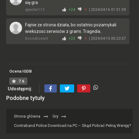
się gra
apache113
+24
-1
| 2024-04-16 01:51:59
Fajnie że strona działa, bo ostatnio pozamykali
wiekszosc serwisów z grami. Tragedia..
kosodrzew0
+23
-1
| 2024-04-15 00:23:57
Fajna gra, polecam. U mnie szybko sie pobrało, nie
zacinało, może to wina waszego internetu
Smieszek
+20
-2
| 2024-04-15 00:03:59
Ocena IGDB
7.6
najlepsza strona z grami do pobrania na pc!!!
Udostępnij:
kocham was!
Mateos
+18
-3
| 2024-04-15 21:35:27
Podobne tytuły
jest w porządku, chociaż spodziewałem się czegoś
Strona główna
Gry
więcej to i tak daje 8/10
andrianino
+18
-2
| 2024-04-17 18:17:53
Contraband Police Download na PC – Skąd Pobrać Pełną Wersję?