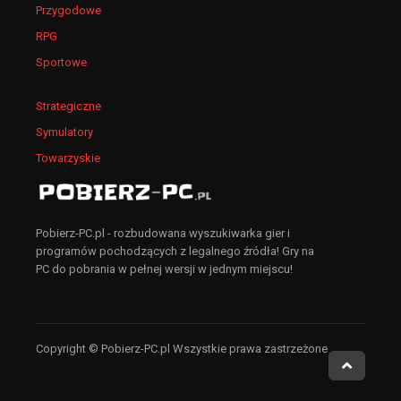
Przygodowe
Świetna! Nie będę sie rozpisywał o wszystkich
RPG
zaletach, naprawde polecam zagrac!
Sportowe
Rastafar
+4
-3
| 2024-04-17 02:49:25
Strategiczne
a już się bałem, że nigdzie tego nie znajde, a
Symulatory
szukałem chyba z godzine…
Bogdanos
+4
-2
| 2024-04-14 22:47:08
Towarzyskie
Jak dobrze że stronka znowu działa i ma większą
bazę, bo ostatnio wszystko pozamykali
Pobierz-PC.pl - rozbudowana wyszukiwarka gier i
Angelina
+1
-3
| 2024-04-16 22:37:39
programów pochodzących z legalnego źródła! Gry na
PC do pobrania w pełnej wersji w jednym miejscu!
przyzwyczajajcie sie do rejestrowania na tego typu
stronkach bo niestety teraz to juz norma
bandurek03
+3
-1
| 2024-04-18 00:02:07
Copyright © Pobierz-PC.pl Wszystkie prawa zastrzeżone
Rewelacja!! Grywalność 10/10 i nie sugerujcie się
opiniami innych, warto pobrać!!