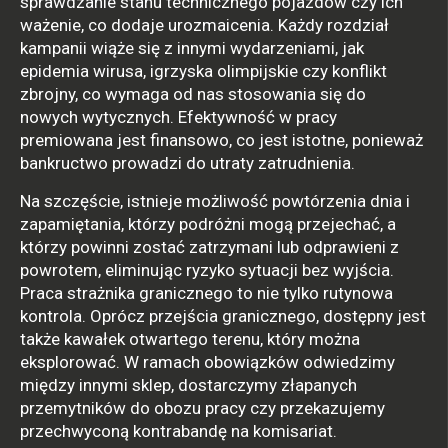
sprawdzanie stanu technicznego pojazdów czy ich
ważenie, co dodaje urozmaicenia. Każdy rozdział
kampanii wiąże się z innymi wydarzeniami, jak
epidemia wirusa, igrzyska olimpijskie czy konflikt
zbrojny, co wymaga od nas stosowania się do
nowych wytycznych. Efektywność w pracy
premiowana jest finansowo, co jest istotne, ponieważ
bankructwo prowadzi do utraty zatrudnienia.
Na szczęście, istnieje możliwość powtórzenia dnia i
zapamiętania, którzy podróżni mogą przejechać, a
którzy powinni zostać zatrzymani lub odprawieni z
powrotem, eliminując ryzyko sytuacji bez wyjścia.
Praca strażnika granicznego to nie tylko rutynowa
kontrola. Oprócz przejścia granicznego, dostępny jest
także kawałek otwartego terenu, który można
eksplorować. W ramach obowiązków odwiedzimy
między innymi sklep, dostarczymy złapanych
przemytników do obozu pracy czy przekazujemy
przechwyconą kontrabandę na komisariat.